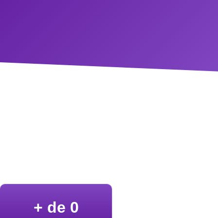
+ de 
0