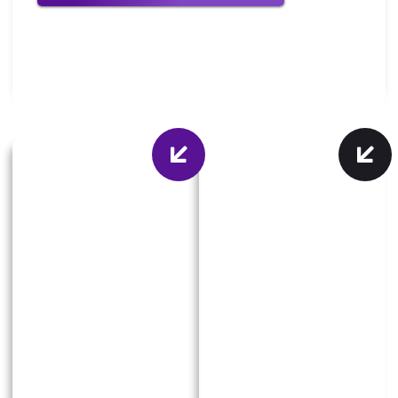
CONSULTORIA
SQUAD AS A
SERVICE
Modelo de
Modelo de
Consultoria
Squad as a
Ideal para:
Service
empresas que
buscam apoio
Ideal para:
estratégico
organizações que
contínuo para
precisam de uma
resolver desafios
equipe
complexos ou
especializada
implementar
dedicada ao
projetos
desenvolvimento e
específicos.
execução contínua
Desenvolvemos
de projetos de