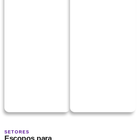
soluções
dados e
personalizadas, com
inteligência.
foco na geração de
Alocamos squads
insights estratégicos e
multidisciplinares para
transformação de
estruturar processos de
dados em ações
inteligência de
práticas. Nosso time
mercado, business
atua lado a lado com
analytics e data
sua equipe, garantindo
visualization. Uma
entregas recorrentes,
solução ágil, escalável e
acompanhamento
adaptável às
próximo e resultados
necessidades
sustentáveis.
específicas da sua
empresa, promovendo
ganhos contínuos em
performance e
eficiência.
SETORES
Escopos para