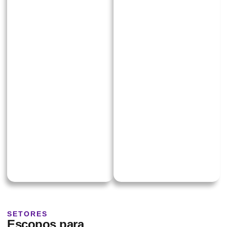
soluções
dados e
personalizadas, com
inteligência.
foco na geração de
Alocamos squads
insights estratégicos e
multidisciplinares para
transformação de
estruturar processos de
dados em ações
inteligência de
práticas. Nosso time
mercado, business
atua lado a lado com
analytics e data
sua equipe, garantindo
visualization. Uma
entregas recorrentes,
solução ágil, escalável e
acompanhamento
adaptável às
próximo e resultados
necessidades
sustentáveis.
específicas da sua
empresa, promovendo
ganhos contínuos em
performance e
eficiência.
SETORES
Escopos para