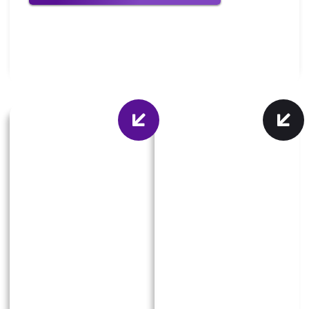
CONSULTORIA
SQUAD AS A
SERVICE
Modelo de
Modelo de
Consultoria
Squad as a
Ideal para:
Service
empresas que
buscam apoio
Ideal para:
estratégico
organizações que
contínuo para
precisam de uma
resolver desafios
equipe
complexos ou
especializada
implementar
dedicada ao
projetos
desenvolvimento e
específicos.
execução contínua
Desenvolvemos
de projetos de