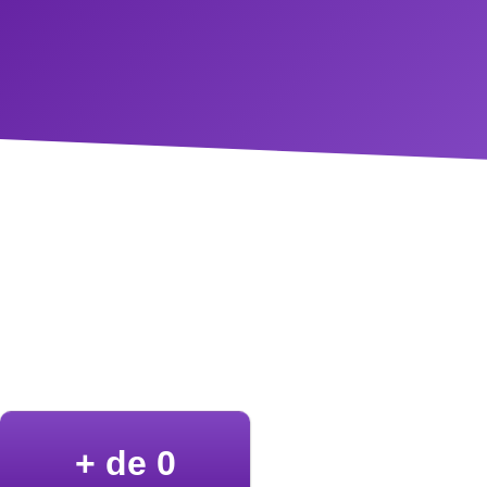
+ de 
0