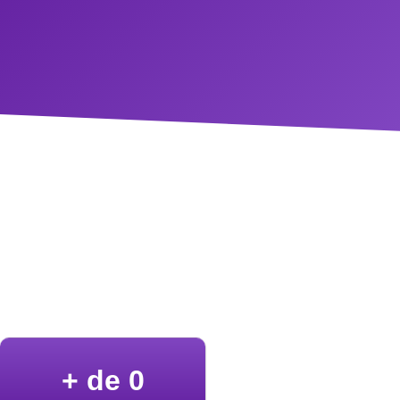
+ de 
0