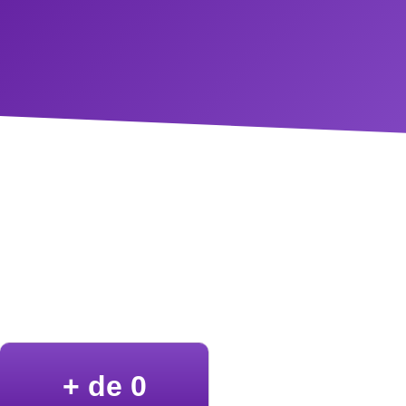
+ de 
0