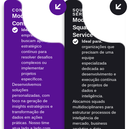
CONSULTORIA
SQUAD AS A
SERVICE
Modelo de
Modelo de
Consultoria
Squad as a
Ideal para:
Service
empresas que
buscam apoio
Ideal para:
estratégico
organizações que
contínuo para
precisam de uma
resolver desafios
equipe
complexos ou
especializada
implementar
dedicada ao
projetos
desenvolvimento e
específicos.
execução contínua
Desenvolvemos
de projetos de
soluções
dados e
personalizadas, com
inteligência.
foco na geração de
Alocamos squads
insights estratégicos e
multidisciplinares para
transformação de
estruturar processos de
dados em ações
inteligência de
práticas. Nosso time
mercado, business
atua lado a lado com
analytics e data