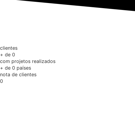
clientes
+ de
0
com projetos realizados
+ de
0
países
nota de clientes
0