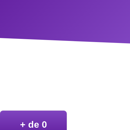
+ de 
0