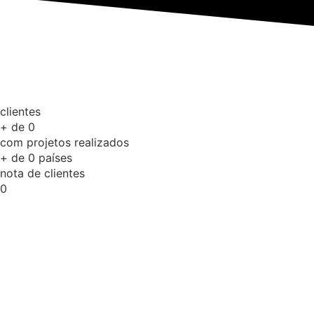
clientes
+ de
0
com projetos realizados
+ de
0
países
nota de clientes
0